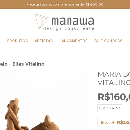
Frete grátis nas compras acima de R$ 400,00
PRODUTOS
ARTISTAS
LANÇAMENTOS
FALE CONOSCO
lo - Elias Vitalino
MARIA B
VITALIN
R$160,
ESGOTADO
6
X DE
R$26