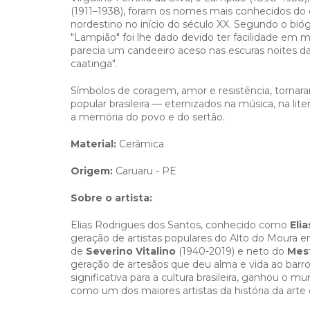
(1911–1938), foram os nomes mais conhecidos d
nordestino no início do século XX. Segundo o biógr
"Lampião" foi lhe dado devido ter facilidade em man
parecia um candeeiro aceso nas escuras noites d
caatin
Símbolos de coragem, amor e resistência, tornar
popular brasileira — eternizados na música, na li
a memória do povo e do sertão.
Material:
Cerâmica
Origem:
Caruaru - PE
Sobre o artista:
Elias Rodrigues dos Santos, conhecido como
Elia
geração de artistas populares do Alto do Moura
de
Severino Vitalino
(1940-2019) e neto do
Mest
geração de artesãos que deu alma e vida ao barr
significativa para a cultura brasileira, ganhou o m
como um dos maiores artistas da história da arte 