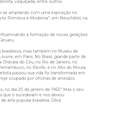
Bonita, vaquejada, entre outros.
oi se ampliando com uma exposição no
rte Primitiva e Moderna”, em Neuchâtel, na
, influenciando a formação de novas gerações
Caruaru.
s brasileiros, mas também no Museu de
ouvre, em Paris. No Brasil, grande parte de
 Chácara do Céu, no Rio de Janeiro, no
Pernambuco, no Recife, e no Alto do Moura,
tista passou sua vida foi transformada em
hoje ocupado por oficinas de artesãos.
 no dia 20 de janeiro de 1963." Mas o seu
stas que o sucederam e nos deixou
 arte popular brasileira. Dilva
 100g