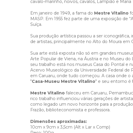
cavalo-marinho, noivos, cavalos, Lampião e Maria 
Em janeiro de 1949, a fama do
Mestre Vitalino
f
MASP. Em 1955 fez parte de uma exposição de “A
Suíça.
Sua produção artística passou a ser iconográfica
de artistas, principalmente no Alto do Moura em 
Sua arte está exposta não só em grandes museu
Arte Popular de Viena, na Áustria e no Museu do L
seu trabalho está nos museus Casa do Pontal e na
Acervo Museológico da Universidade Federal de 
em Caruaru, onde tudo começou. A casa onde o ar
"
Casa-Museu
Mestre Vitalino
" e seu entorno é 
Mestre Vitalino
faleceu em Caruaru, Pernambuco,
rico trabalho influenciou várias gerações de arti
como legado um novo horizonte para a produção de
Frazão, biblioteconomista e professora.
Dimensões aproximadas:
10cm x 9cm x 3,5cm (Alt x Lar x Comp)
Peso: