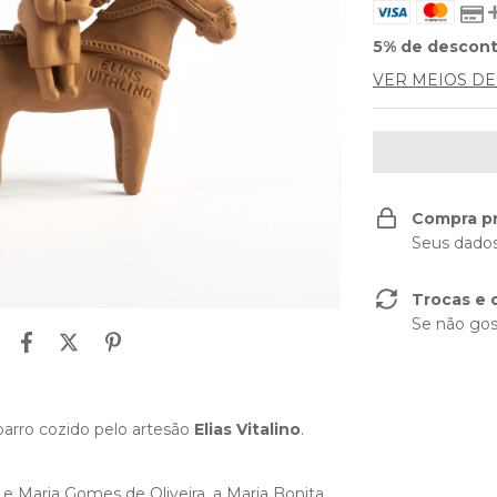
5% de descon
VER MEIOS D
Compra p
Seus dados
Trocas e 
Se não gos
barro cozido pelo artesão
Elias Vitalino
.
, e Maria Gomes de Oliveira, a Maria Bonita