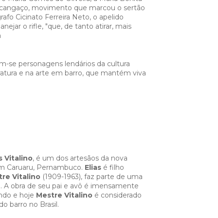
o cangaço, movimento que marcou o sertão
afo Cicinato Ferreira Neto, o apelido
ejar o rifle, "que, de tanto atirar, mais
a
ga".
am-se personagens lendários da cultura
teratura e na arte em barro, que mantém viva
s Vitalino
, é um dos artesãos da nova
 em Caruaru, Pernambuco.
Elias
é filho
re Vitalino
(1909-1963), faz parte de uma
o. A obra de seu pai e avô é imensamente
undo e hoje
Mestre Vitalino
é considerado
do barro no Brasil.