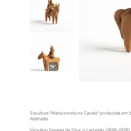
Escultura "Maria bonita no Cavalo" produzida em 
Assinada.
Virgulino Ferreira da Silva, o Lampião (1898–1938)