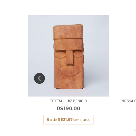
ALINO
TOTEM - LUIZ BENÍCIO
NOSSA S
R$190,00
s
6
x de
R$31,67
sem juros