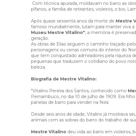
Com técnica apurada, moldavam no barro as obr
pífanos, a família de retirantes, violeiros, o boi, L
Após quase sessenta anos da morte de
Mestre V
famoso mundialmente, lutam para manter viva a t
Museu
Mestre Vitalino"
, a memória é preservad
geraçã
As obras de Elias seguem o caminho traçado pelo a
personagens ou cenas comuns do interior do Nord
que tem conquistado admiradores pela riqueza 
pequenas que traduzem o cotidiano do povo norde
beleza.
Biografia de Mestre Vitalino:
"Vitalino Pereira dos Santos, conhecido como
Mes
Pernambuco, no dia 10 de julho de 1909. Era filh
panelas de barro para vender na feira.
Desde seis anos de idade, Vitalino já mostrava s
animais com as sobras do barro do trabalho de su
Mestre Vitalino
deu vida ao barro em violeiros, b