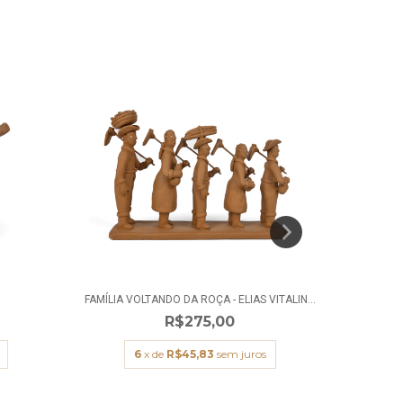
O
FAMÍLIA VOLTANDO DA ROÇA - ELIAS VITALIN...
SÃ
R$275,00
6
x de
R$45,83
sem juros