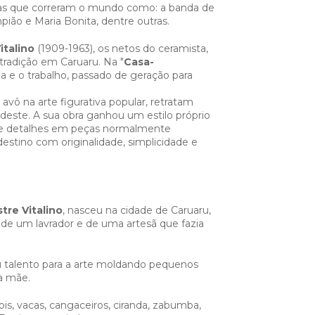
as que correram o mundo como: a banda de
ampião e Maria Bonita, dentre outras.
italino
(1909-1963), os netos do ceramista,
radição em Caruaru. Na "
Casa-
a e o trabalho, passado de geração para
o.
vô na arte figurativa popular, retratam
este. A sua obra ganhou um estilo próprio
de detalhes em peças normalmente
stino com originalidade, simplicidade e
tre Vitalino
, nasceu na cidade de Caruaru,
o de um lavrador e de uma artesã que fazia
eu talento para a arte moldando pequenos
a mãe.
ois, vacas, cangaceiros, ciranda, zabumba,