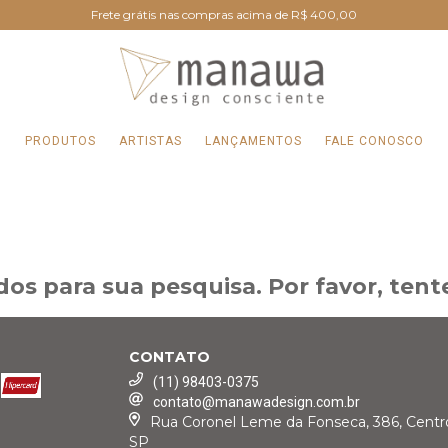
Frete grátis nas compras acima de R$ 400,00
PRODUTOS
ARTISTAS
LANÇAMENTOS
FALE CONOSCO
os para sua pesquisa. Por favor, tente
CONTATO
(11) 98403-0375
contato@manawadesign.com.br
Rua Coronel Leme da Fonseca, 386, Centro,
SP