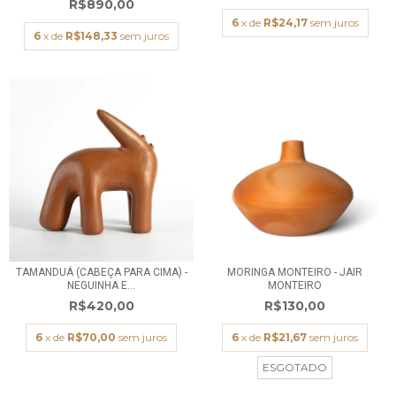
R$890,00
6
x de
R$24,17
sem juros
6
x de
R$148,33
sem juros
TAMANDUÁ (CABEÇA PARA CIMA) -
MORINGA MONTEIRO - JAIR
NEGUINHA E...
MONTEIRO
R$420,00
R$130,00
6
x de
R$70,00
sem juros
6
x de
R$21,67
sem juros
ESGOTADO