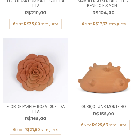
FLOR ROSA COM BASE - GUEL DA
MAMULENGO SENTADO - LUIZ
TITA
BENÍCIO E SIMON...
R$210,00
R$104,00
6
x de
R$35,00
sem juros
6
x de
R$17,33
sem juros
FLOR DE PAREDE ROSA - GUEL DA
OURIÇO - JAIR MONTEIRO
TITA
R$155,00
R$165,00
6
x de
R$25,83
sem juros
6
x de
R$27,50
sem juros