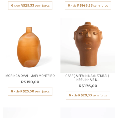
6
x de
R$29,33
sem juros
6
x de
R$148,33
sem juros
MORINGA OVAL - JAIR MONTEIRO
CABEÇA FEMININA (NATURAL) -
NEGUINHA E N...
R$150,00
R$176,00
6
x de
R$25,00
sem juros
6
x de
R$29,33
sem juros