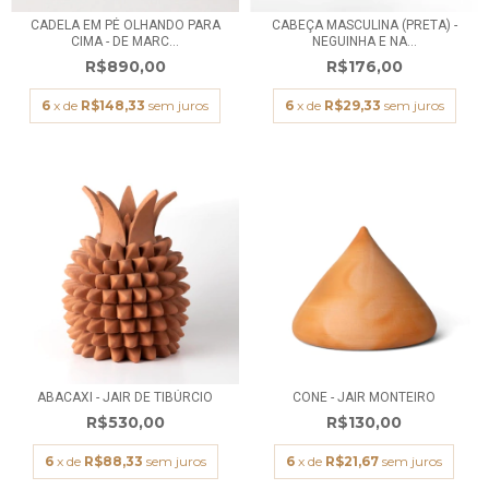
CADELA EM PÉ OLHANDO PARA
CABEÇA MASCULINA (PRETA) -
CIMA - DE MARC...
NEGUINHA E NA...
R$890,00
R$176,00
6
x de
R$148,33
sem juros
6
x de
R$29,33
sem juros
ABACAXI - JAIR DE TIBÚRCIO
CONE - JAIR MONTEIRO
R$530,00
R$130,00
6
x de
R$88,33
sem juros
6
x de
R$21,67
sem juros