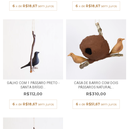
6
x de
R$18,67
sem juros
6
x de
R$18,67
sem juros
GALHO COM 1 PÁSSARO PRETO -
CASA DE BARRO COM DOIS
SANTA BRÍGID...
PÁSSAROS NATURAL...
R$112,00
R$310,00
6
x de
R$18,67
sem juros
6
x de
R$51,67
sem juros