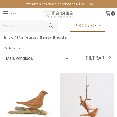
Frete grátis nas compras acima de R$ 400,00
MENU
0
PRODUTOS
Início
/
Por Artista
/
Santa Brígida
Ordenar por
FILTRAR