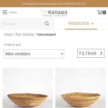
Frete grátis nas compras acima de R$ 400,00
MENU
0
PRODUTOS
Início
/
Por Artista
/
Yanomami
Ordenar por
FILTRAR