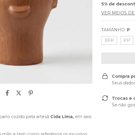
5% de descon
VER MEIOS D
TAMANHO:
P
XPP
PP
Compra p
Seus dados
Trocas e 
Se não gos
barro cozido pela artesã
Cida Lima,
em seis
a mão e tem como referência os ex-votos,