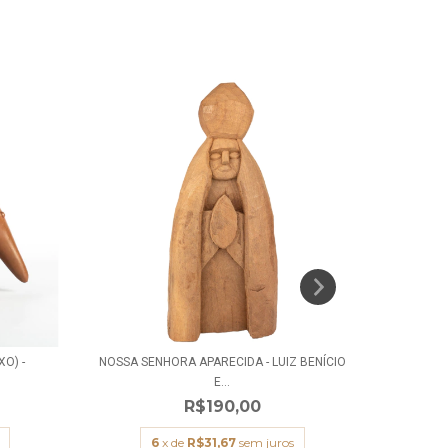
O) -
NOSSA SENHORA APARECIDA - LUIZ BENÍCIO
SÃ
E...
R$190,00
6
x de
R$31,67
sem juros