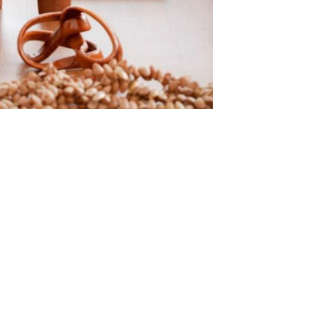
madas: