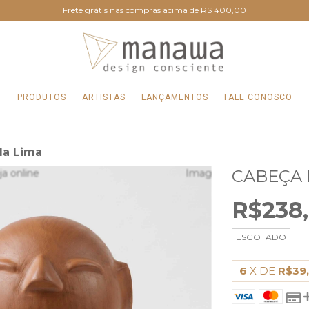
Frete grátis nas compras acima de R$ 400,00
PRODUTOS
ARTISTAS
LANÇAMENTOS
FALE CONOSCO
da Lima
CABEÇA 
R$238
ESGOTADO
6
X DE
R$39