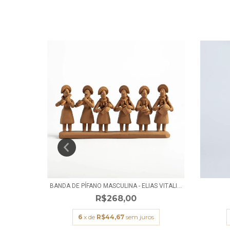
ALINO
BANDA DE PÍFANO MASCULINA - ELIAS VITALI...
R$268,00
s
6
x de
R$44,67
sem juros