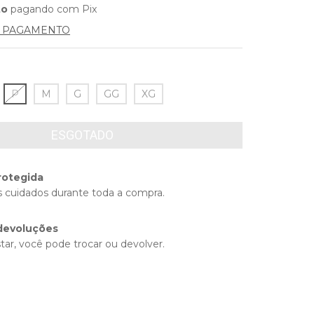
to
pagando com Pix
E PAGAMENTO
P
M
G
GG
XG
rotegida
 cuidados durante toda a compra.
devoluções
tar, você pode trocar ou devolver.